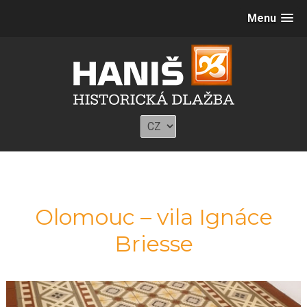
Menu
Olomouc – vila Ignáce
Briesse